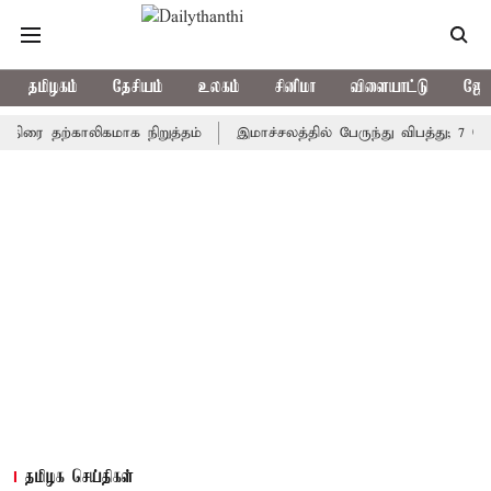
தமிழகம்
தேசியம்
உலகம்
சினிமா
விளையாட்டு
ஜோத
தற்காலிகமாக நிறுத்தம்
இமாச்சலத்தில் பேருந்து விபத்து; 7 பேர் பலி
தமிழக செய்திகள்