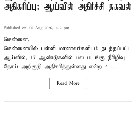
அதிகரிப்பு: ஆய்வில் அதிர்ச்சி தகவல்
Published on
:
06 Aug 2026, 1:12 pm
சென்னை,
சென்னை
யில் பள்ளி மாணவர்களிடம் நடத்தப்பட்ட
ஆய்வில், 17 ஆண்டுகளில் பல மடங்கு
நீரிழிவு
நோய்
அறிகுறி அதிகரித்துள்ளது என்ற < ...
Read More