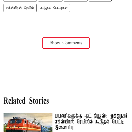
எக்ஸ்பிரஸ் ரெயில்
கூடுதல் பெட்டிகள்
Show Comments
Related Stories
பயணிகளுக்கு குட் நியூஸ்: முத்துநகர்
எக்ஸ்பிரஸ் ரெயிலில் கூடுதல் பெட்டி
இணைப்பு