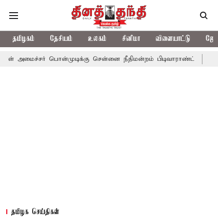
தமிழகம்
தேசியம்
உலகம்
சினிமா
விளையாட்டு
ஜோத
ர் பொன்முடிக்கு சென்னை நீதிமன்றம் பிடிவாராண்ட்
தொலைநோக்கு ப
தமிழக செய்திகள்