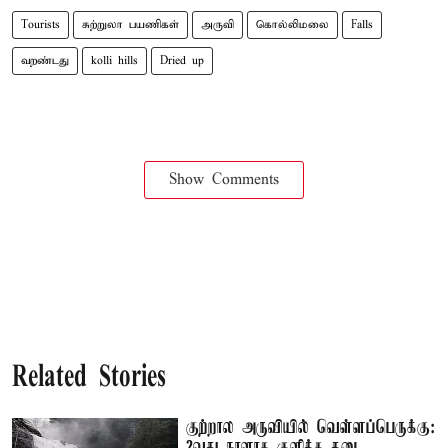
Tourists
சுற்றுலா பயணிகள்
அருவி
கொல்லிமலை
Falls
வறண்டது
kolli hills
Dried up
Show Comments
Related Stories
குற்றால அருவியில் வெள்ளப்பெருக்கு:
2வது நாளாக குளிக்க தடை