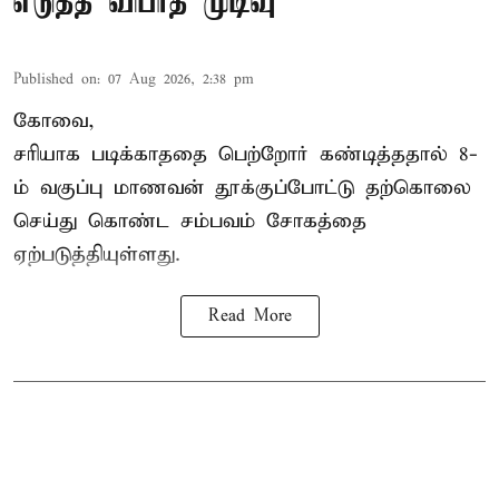
எடுத்த விபரீத முடிவு
Published on
:
07 Aug 2026, 2:38 pm
கோவை,
சரியாக படிக்காததை பெற்றோர் கண்டித்ததால் 8-
ம் வகுப்பு மாணவன் தூக்குப்போட்டு தற்கொலை
செய்து கொண்ட சம்பவம் சோகத்தை
ஏற்படுத்தியுள்ளது.
Read More