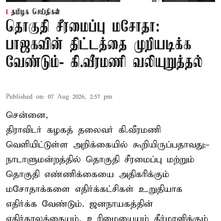
தமிழக செய்திகள்
தொகுதி சீரமைப்பு மசோதா:
பாஜகவின் திட்டத்தை முறியடிக்க
வேண்டும்- கி.வீரமணி வலியுறுத்தல்
Published on
:
07 Aug 2026, 2:57 pm
சென்னை,
திராவிடர் கழகத் தலைவர் கி.வீரமணி
வெளியிட்டுள்ள அறிக்கையில் கூறியிருப்பதாவது:-
நாடாளுமன்றத்தில் தொகுதி சீரமைப்பு மற்றும்
தொகுதி எண்ணிக்கையை அதிகரிக்கும்
மசோதாக்களை எதிர்க்கட்சிகள் உறுதியாக
எதிர்க்க வேண்டும். ஜனநாயகத்தின்
எதிர்காலத்தையும், உரிமையையும் தீர்மானிக்கும்