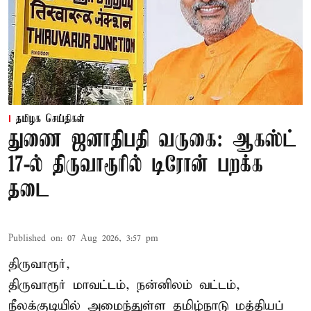
தமிழக செய்திகள்
துணை ஜனாதிபதி வருகை: ஆகஸ்ட்
17-ல் திருவாரூரில் டிரோன் பறக்க
தடை
Published on
:
07 Aug 2026, 3:57 pm
திருவாரூர்,
திருவாரூர் மாவட்டம், நன்னிலம் வட்டம்,
நீலக்குடியில் அமைந்துள்ள தமிழ்நாடு மத்தியப்