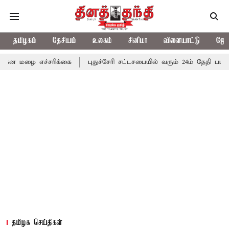
தமிழகம்
தேசியம்
உலகம்
சினிமா
விளையாட்டு
ஜோத
எச்சரிக்கை
புதுச்சேரி சட்டசபையில் வரும் 24ம் தேதி பட்ஜெட் தாக்க
தமிழக செய்திகள்