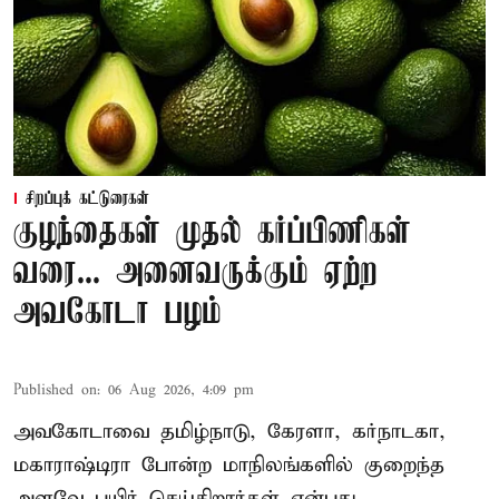
சிறப்புக் கட்டுரைகள்
குழந்தைகள் முதல் கர்ப்பிணிகள்
வரை... அனைவருக்கும் ஏற்ற
அவகோடா பழம்
Published on
:
06 Aug 2026, 4:09 pm
அவகோடாவை தமிழ்நாடு, கேரளா, கர்நாடகா,
மகாராஷ்டிரா போன்ற மாநிலங்களில் குறைந்த
அளவே பயிர் செய்கிறார்கள் என்பது