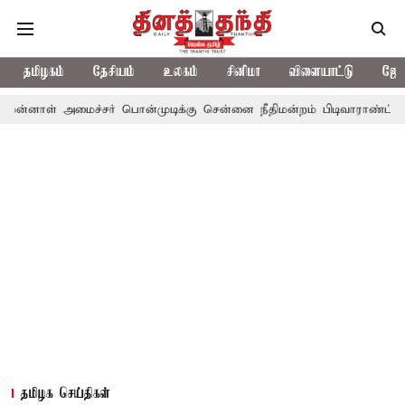
தமிழகம்
தேசியம்
உலகம்
சினிமா
விளையாட்டு
ஜோத
அமைச்சர் பொன்முடிக்கு சென்னை நீதிமன்றம் பிடிவாராண்ட்
தொலைநோக
தமிழக செய்திகள்