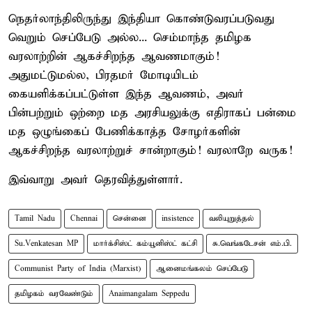
நெதர்லாந்திலிருந்து இந்தியா கொண்டுவரப்படுவது
வெறும் செப்பேடு அல்ல... செம்மாந்த தமிழக
வரலாற்றின் ஆகச்சிறந்த ஆவணமாகும்!
அதுமட்டுமல்ல, பிரதமர் மோடியிடம்
கையளிக்கப்பட்டுள்ள இந்த ஆவணம், அவர்
பின்பற்றும் ஒற்றை மத அரசியலுக்கு எதிராகப் பன்மை
மத ஒழுங்கைப் பேணிக்காத்த சோழர்களின்
ஆகச்சிறந்த வரலாற்றுச் சான்றாகும்! வரலாறே வருக!
இவ்வாறு அவர் தெரவித்துள்ளார்.
Tamil Nadu
Chennai
சென்னை
insistence
வலியுறுத்தல்
Su.Venkatesan MP
மார்க்சிஸ்ட் கம்யூனிஸ்ட் கட்சி
சு.வெங்கடேசன் எம்.பி.
Communist Party of India (Marxist)
ஆனைமங்கலம் செப்பேடு
தமிழகம் வரவேண்டும்
Anaimangalam Seppedu