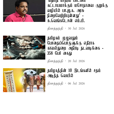
‘வந்தே மாதரம் பாடலை
கட்டாயமாக்கும் மசோதாவை குறுக்கு
வழியில் பா.ஜ.க. அரசு
நிறைவேற்றியுள்ளது’ -
சு.வெங்கடேசன் எம்.பி.
தினத்தந்தி
30 Jul 2026
தமிழகம் முழுவதும்
போதைப்பொருளுக்கு எதிராக
காவல்துறை அதிரடி நடவடிக்கை -
358 பேர் கைது
தினத்தந்தி
20 Jul 2026
தமிழகத்தின் 10 இடங்களில் சதம்
அடித்த வெயில்
தினத்தந்தி
06 Jul 2026