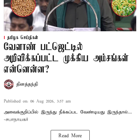
தமிழக செய்திகள்
வேளாண் பட்ஜெட்டில்
அறிவிக்கப்பட்ட முக்கிய அம்சங்கள்
என்னென்ன?
தினத்தந்தி
Published on
:
06 Aug 2026, 3:57 am
அவைக்குறிப்பில் இருந்து நீக்கப்பட வேண்டியது இருந்தால்...
-சபாநாயகர்
Read More