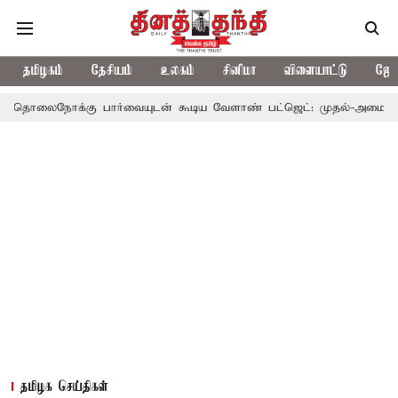
தமிழகம்
தேசியம்
உலகம்
சினிமா
விளையாட்டு
ஜோத
ைநோக்கு பார்வையுடன் கூடிய வேளாண் பட்ஜெட்: முதல்-அமைச்சர் விஜ
தமிழக செய்திகள்