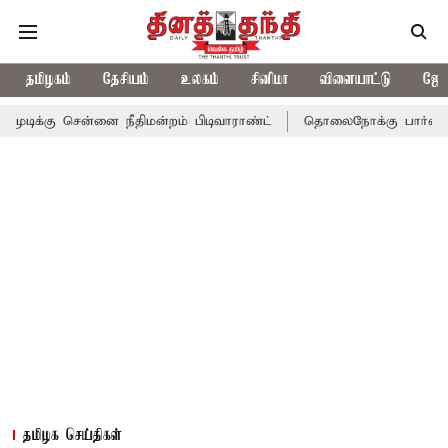
தமிழகம்
தேசியம்
உலகம்
சினிமா
விளையாட்டு
ஜோத
ென்னை நீதிமன்றம் பிடிவாராண்ட்
தொலைநோக்கு பார்வையுடன் கூடிய 
தமிழக செய்திகள்