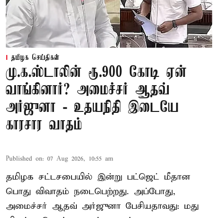
தமிழக செய்திகள்
மு.க.ஸ்டாலின் ரூ.900 கோடி ஏன்
வாங்கினார்? அமைச்சர் ஆதவ்
அர்ஜுனா - உதயநிதி இடையே
காரசார வாதம்
Published on
:
07 Aug 2026, 10:55 am
தமிழக சட்டசபையில் இன்று பட்ஜெட் மீதான
பொது விவாதம் நடைபெற்றது. அப்போது,
அமைச்சர் ஆதவ் அர்ஜுனா பேசியதாவது: மது