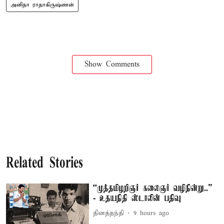
அனிதா ராதாகிருஷ்ணன்
Show Comments
Related Stories
“முத்தமிழறிஞர் கலைஞர் வழிநின்று..”
- உதயநிதி ஸ்டாலின் பதிவு
தினத்தந்தி
9 hours ago