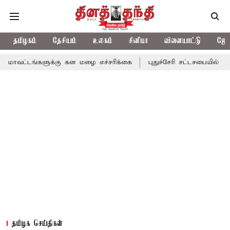
தமிழகம்
தேசியம்
உலகம்
சினிமா
விளையாட்டு
ஜோத
ளுக்கு கன மழை எச்சரிக்கை
புதுச்சேரி சட்டசபையில் வரும் 24ம் தே
தமிழக செய்திகள்