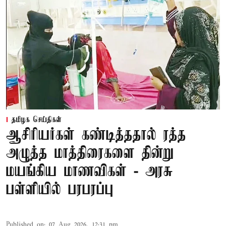
தமிழக செய்திகள்
ஆசிரியர்கள் கண்டித்ததால் ரத்த
அழுத்த மாத்திரைகளை தின்று
மயங்கிய மாணவிகள் - அரசு
பள்ளியில் பரபரப்பு
Published on
:
07 Aug 2026, 12:31 pm