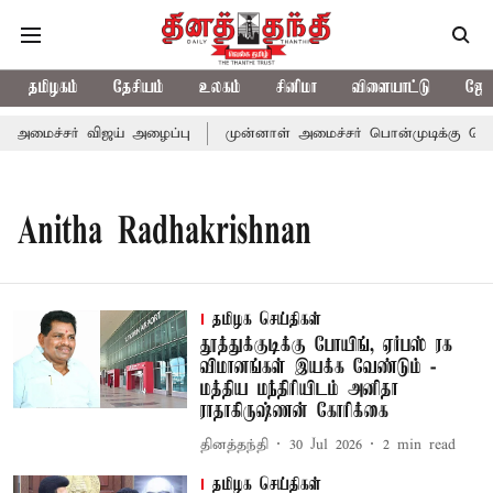
தமிழகம்
தேசியம்
உலகம்
சினிமா
விளையாட்டு
ஜோத
்-அமைச்சர் விஜய் அழைப்பு
முன்னாள் அமைச்சர் பொன்முடிக்கு சென்ன
Anitha Radhakrishnan
தமிழக செய்திகள்
தூத்துக்குடிக்கு போயிங், ஏர்பஸ் ரக
விமானங்கள் இயக்க வேண்டும் -
மத்திய மந்திரியிடம் அனிதா
ராதாகிருஷ்ணன் கோரிக்கை
தினத்தந்தி
30 Jul 2026
2
min read
தமிழக செய்திகள்