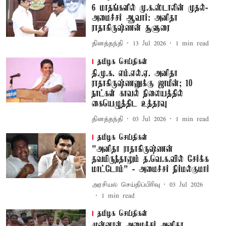
6 மாதங்களில் மு.க.ஸ்டாலின் முதல்-
அமைச்சர் ஆவார்: அனிதா
ராதாகிருஷ்ணன் சூளுரை
தினத்தந்தி
13 Jul 2026
1
min read
தமிழக செய்திகள்
தி.மு.க. எம்.எல்.ஏ. அனிதா
ராதாகிருஷ்ணனுக்கு ஜாமீன்; 10
நாட்கள் காவல் நிலையத்தில்
கையெழுத்திட உத்தரவு
தினத்தந்தி
03 Jul 2026
1
min read
தமிழக செய்திகள்
"அனிதா ராதாகிருஷ்ணன்
தவமிருந்தாலும் த.வெ.க.வில் சேர்க்க
மாட்டோம்" - அமைச்சர் நிர்மல்குமார்
அரசியல் செய்திப்பிரிவு
03 Jul 2026
1
min read
தமிழக செய்திகள்
முன்னாள் அமைச்சர் அனிதா