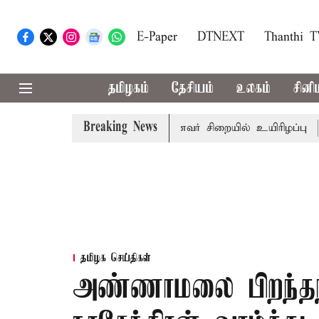
E-Paper
DTNEXT
Thanthi 
தமிழகம்
தேசியம்
உலகம்
சினி
Breaking News
ி கோவில் நில மோசடி: கைதானவர் சிறையில் உயிரிழப்பு
தம
தமிழக செய்திகள்
அண்ணாமலை பிறந்தநா