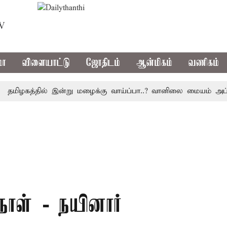
TV
மா
விளையாட்டு
ஜோதிடம்
ஆன்மிகம்
வணிகம்
ிழகத்தில் இன்று மழைக்கு வாய்ப்பா..? வானிலை மையம் அப்டேட்
ள் - நயினார்