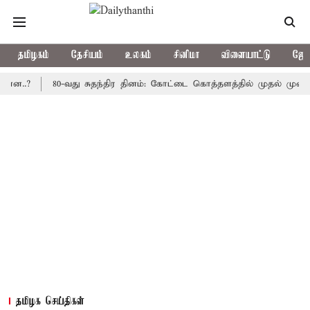
தமிழகம்
தேசியம்
உலகம்
சினிமா
விளையாட்டு
ஜோத
80-வது சுதந்திர தினம்: கோட்டை கொத்தளத்தில் முதல் முறையாக தேச
தமிழக செய்திகள்