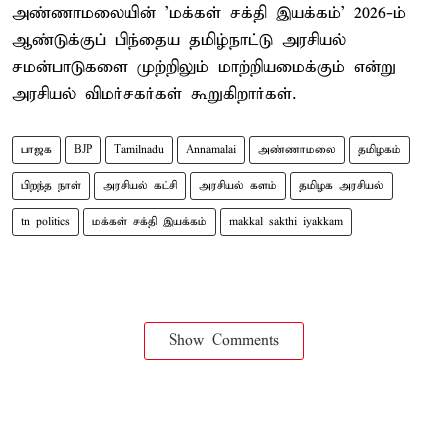
அண்ணாமலையின் 'மக்கள் சக்தி இயக்கம்' 2026-ம்
ஆண்டுக்குப் பிந்தைய தமிழ்நாட்டு அரசியல்
சமன்பாடுகளை முற்றிலும் மாற்றியமைக்கும் என்று
அரசியல் விமர்சகர்கள் கூறுகிறார்கள்.
பாஜக
BJP
Tamilnadu
Annamalai
அண்ணாமலை
தமிழகம்
பிறந்த நாள்
அரசியல் கட்சி
அரசியல் களம்
தமிழக அரசியல்
tn politics
மக்கள் சக்தி இயக்கம்
makkal sakthi iyakkam
Show Comments