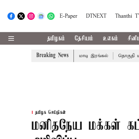
E-Paper
DTNEXT
Thanthi 
தமிழகம்
தேசியம்
உலகம்
சினி
Breaking News
விபத்து; 7 பேர் பலி - பிரதமர் மோடி இரங்கல்
தொகுதி மறுவர
தமிழக செய்திகள்
மனிதநேய மக்கள் கட்