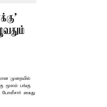
்கு’
ுவதும்
னமான முறையில்
 மூலம் பங்கு
 போலீசார் கைது