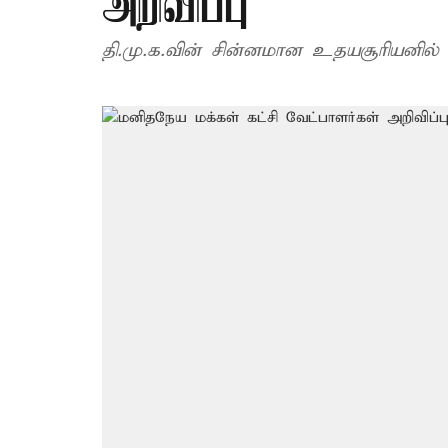
அறிவிப்பு
தி.மு.க.வின் சின்னமான உதயசூரியனில் ப