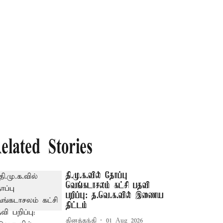
elated Stories
தி.மு.க.வில் தோப்பு
வெங்கடாசலம் கட்சி பதவி
பறிப்பு: த.வெ.க.வில் இணைய
திட்டம்
தினத்தந்தி
01 Aug 2026