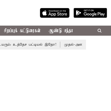
சிறப்புக் கட்டுரைகள்
ஆண்டு சந்தா
: உத்தேச பட்டியல் இதோ!
முதல்-அமைச்சர் விஜய் தலைமையில் 