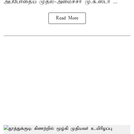
அப்போதைய முதல்-அமைச்சர் மு.க.ஸ்டா ...
Read More