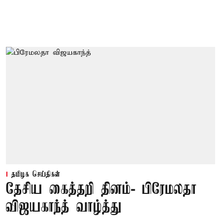
தமிழக செய்திகள்
தேசிய கைத்தறி தினம்- பிரேமலதா
விஜயகாந்த் வாழ்த்து