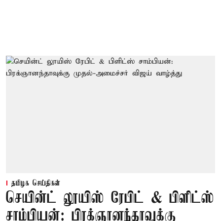
தமிழக செய்திகள்
செயின்ட் லூயிஸ் ரேபிட் & பிளிட்ஸ்
சாம்பியன்: பிரக்ஞானந்தாவுக்கு