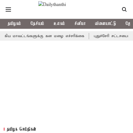
தமிழகம்
தேசியம்
உலகம்
சினிமா
விளையாட்டு
ஜோத
ாவட்டங்களுக்கு கன மழை எச்சரிக்கை
புதுச்சேரி சட்டசபையில் வரும
தமிழக செய்திகள்