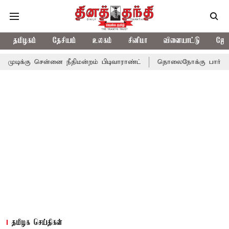
தமிழகம்
தேசியம்
உலகம்
சினிமா
விளையாட்டு
ஜோத
ன்னை நீதிமன்றம் பிடிவாராண்ட்
தொலைநோக்கு பார்வையுடன் கூடிய 
தமிழக செய்திகள்