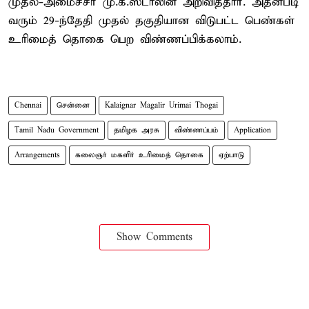
முதல்-அமைச்சர் மு.க.ஸ்டாலின் அறிவித்தார். அதன்படி
வரும் 29-ந்தேதி முதல் தகுதியான விடுபட்ட பெண்கள்
உரிமைத் தொகை பெற விண்ணப்பிக்கலாம்.
Chennai
சென்னை
Kalaignar Magalir Urimai Thogai
Tamil Nadu Government
தமிழக அரசு
விண்ணப்பம்
Application
Arrangements
கலைஞர் மகளிர் உரிமைத் தொகை
ஏற்பாடு
Show Comments