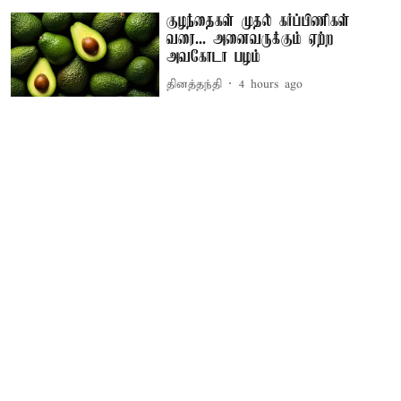
குழந்தைகள் முதல் கர்ப்பிணிகள்
வரை... அனைவருக்கும் ஏற்ற
அவகோடா பழம்
தினத்தந்தி
4 hours ago