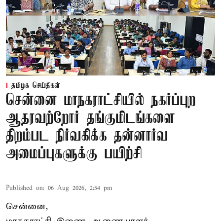
தமிழக செய்திகள்
சென்னை மாநகராட்சியில் நகர்ப்புற
ஆதரவற்றோர் தங்குமிடங்களை
திறம்பட நிர்வகிக்க தன்னார்வ
அமைப்புகளுக்கு பயிற்சி
Published on
:
06 Aug 2026, 2:54 pm
சென்னை,