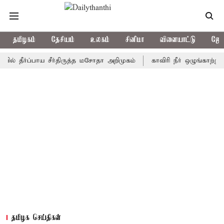
தமிழகம்
தேசியம்
உலகம்
சினிமா
விளையாட்டு
ஜோத
்ப்பாய சீர்திருத்த மசோதா அறிமுகம்
காவிரி நீர் ஒழுங்காற்று குழு 
தமிழக செய்திகள்