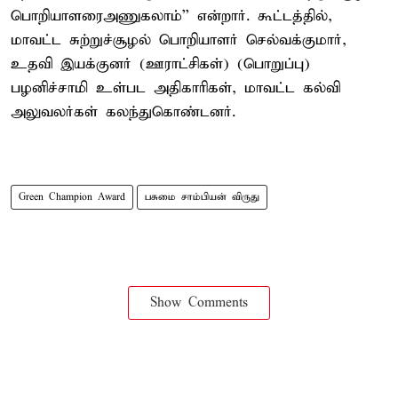
பொறியாளரைஅணுகலாம்'' என்றார். கூட்டத்தில்,
மாவட்ட சுற்றுச்சூழல் பொறியாளர் செல்வக்குமார்,
உதவி இயக்குனர் (ஊராட்சிகள்) (பொறுப்பு)
பழனிச்சாமி உள்பட அதிகாரிகள், மாவட்ட கல்வி
அலுவலர்கள் கலந்துகொண்டனர்.
Green Champion Award
பசுமை சாம்பியன் விருது
Show Comments