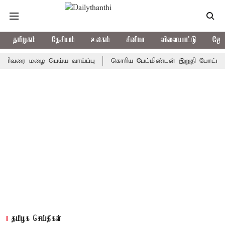
தமிழகம்
தேசியம்
உலகம்
சினிமா
விளையாட்டு
ஜோத
ை மழை பெய்ய வாய்ப்பு
கொரிய பேட்மிண்டன் இறுதி போட்டி; இந்திய 
தமிழக செய்திகள்