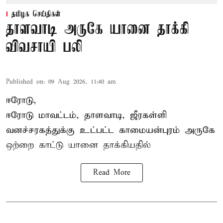
தமிழக செய்திகள்
தாளவாடி அருகே யானை தாக்கி
விவசாயி பலி
Published on
:
09 Aug 2026, 11:40 am
ஈரோடு,
ஈரோடு மாவட்டம்,
தாளவாடி
, ஜீரகள்ளி
வனச்சரகத்துக்கு உட்பட்ட காமையன்புரம் அருகே
ஒற்றை காட்டு
யானை தாக்கி
யதில்
Read More