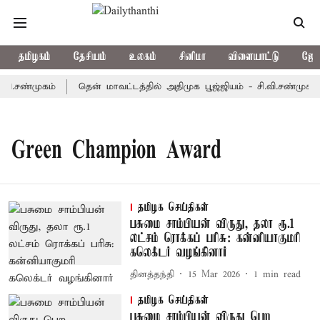
தமிழகம்
தேசியம்
உலகம்
சினிமா
விளையாட்டு
ஜோத
வி.சண்முகம்
தென் மாவட்டத்தில் அதிமுக பூஜ்ஜியம் - சி.வி.சண்முகம்
Green Champion Award
தமிழக செய்திகள்
பசுமை சாம்பியன் விருது, தலா ரூ.1
லட்சம் ரொக்கப் பரிசு: கன்னியாகுமரி
கலெக்டர் வழங்கினார்
தினத்தந்தி
15 Mar 2026
1
min read
தமிழக செய்திகள்
பசுமை சாம்பியன் விருது பெற