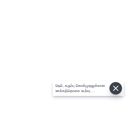
நெல், கரும்பு கொள்முதலுக்கான
ஊக்கத்தொகை உயர்வு:
சட்டசபையில் முதல்-அமைச்சர்
விஜய் அறிவிப்பு