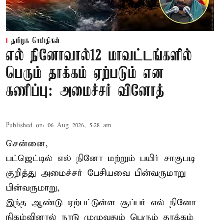
தமிழக செய்திகள்
எல் நினோவால்12 மாவட்டங்களில்
பெரும் தாக்கம் ஏற்படும் என
கணிப்பு: அமைச்சர் வினோத்
Published on
:
06 Aug 2026, 5:28 am
சென்னை,
பட்ஜெட்டில் எல் நினோ மற்றும் பயிர் சாகுபடி
குறித்து அமைச்சர் பேசியவை பின்வருமாறு
பின்வருமாறு,
இந்த ஆண்டு ஏற்பட்டுள்ள சூப்பர் எல் நினோ
நிகழ்வினால் நாடு முழுவதும் பெரும் தாக்கம்