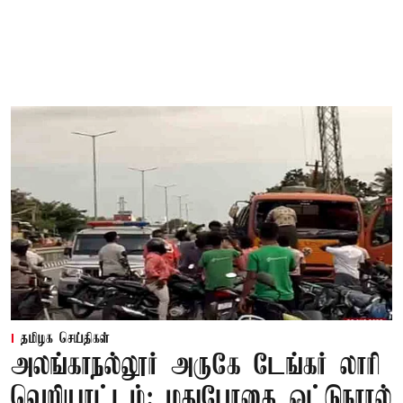
தமிழக செய்திகள்
அலங்காநல்லூர் அருகே டேங்கர் லாரி
வெறியாட்டம்: மதுபோதை ஓட்டுநரால்