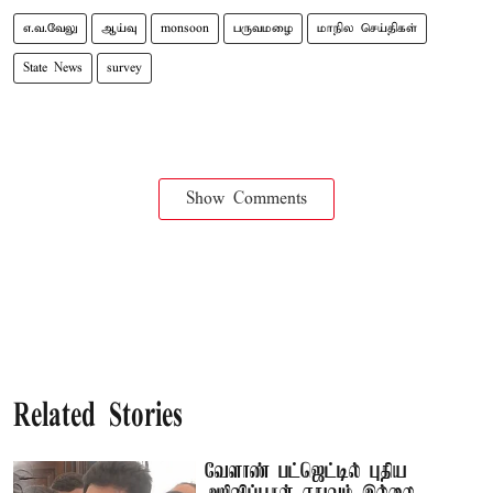
எ.வ.வேலு
ஆய்வு
monsoon
பருவமழை
மாநில செய்திகள்
State News
survey
Show Comments
Related Stories
வேளாண் பட்ஜெட்டில் புதிய