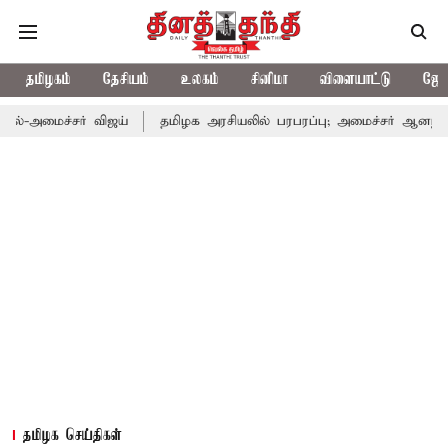
தமிழகம்
தேசியம்
உலகம்
சினிமா
விளையாட்டு
ஜோத
் விஜய்
தமிழக அரசியலில் பரபரப்பு; அமைச்சர் ஆனந்த் உடன் சி.வி.
தமிழக செய்திகள்