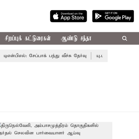
சிறப்புக் கட்டுரைகள்
ஆண்டு சந்தா
ிஎன்பிஎல்: சேப்பாக் பந்து வீச்சு தேர்வு
யு.பி.ஐ. பரிவர்த்தனை