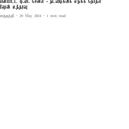
ெளியிட்ட டி.வி. சேனல் - நடவடிக்கை எடுக்க தேர்தல்
மிஷன் உத்தரவு
னத்தந்தி
29 May 2024
1
min read