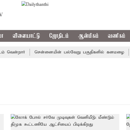
TV
மா
விளையாட்டு
ஜோதிடம்
ஆன்மிகம்
வணிகம்
வென்றார்
சென்னையின் பல்வேறு பகுதிகளில் கனமழை
ட