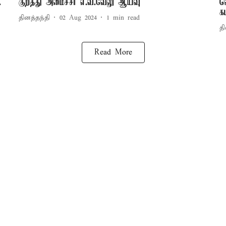
.
குறித்து அமைச்சர் எ.வ.வேலு ஆய்வு
வ
க
தினத்தந்தி
02 Aug 2024
1
min read
தி
Read More