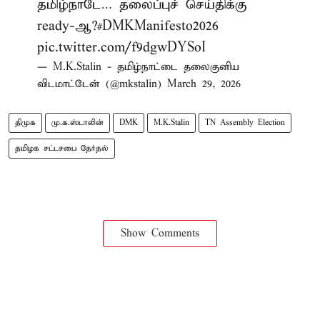
தமிழ்நாடே… தலைப்புச் செய்திக்கு
ready-ஆ?
#DMKManifesto2026
pic.twitter.com/f9dgwDYSoI
— M.K.Stalin - தமிழ்நாட்டை தலைகுனிய
விடமாட்டேன் (@mkstalin)
March 29, 2026
திமுக
மு.க.ஸ்டாலின்
DMK
M.K.Stalin
TN Assembly Election
தமிழக சட்டசபை தேர்தல்
Show Comments