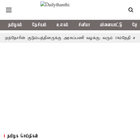
தமிழகம்
தேசியம்
உலகம்
சினிமா
விளையாட்டு
ஜோத
தோரின் குடும்பத்தினருக்கு அரசுப்பணி வழக்கு; வரும் 14ம்தேதி சுப்ரீம்கோர
தமிழக செய்திகள்