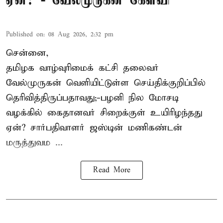
ஏன்? - வேல்முருகன் கேள்வி
Published on
:
08 Aug 2026, 2:32 pm
சென்னை,
தமிழக வாழ்வுரிமைக் கட்சி தலைவர்
வேல்முருகன்
வெளியிட்டுள்ள செய்திக்குறிப்பில்
தெரிவித்திருப்பதாவது;-
பழனி நில மோசடி
வழக்கில் கைதானவர் சிறைக்குள் உயிரிழந்தது
ஏன்? சார்பதிவாளர் ஜஸ்டின் மணிகண்டன்
மருத்துவம ...
Read More