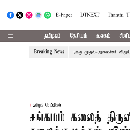
E-Paper
DTNEXT
Thanthi 
தமிழகம்
தேசியம்
உலகம்
சினி
Breaking News
ம்: எம்.பி.க்கள் கூட்டத்துக்கு முதல்-அமைச்சர் விஜய் அழைப்ப
தமிழக செய்திகள்
சங்கமம் கலைத் திருவ