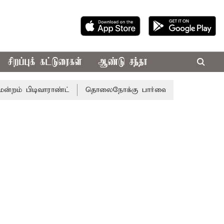
சிறப்புக் கட்டுரைகள்
ஆண்டு சந்தா
டிவாராண்ட்
தொலைநோக்கு பார்வையுடன் கூடிய வேளாண் பட்ஜ