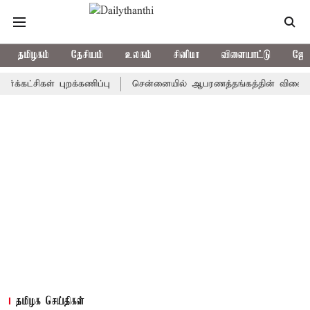
தமிழகம்
தேசியம்
உலகம்
சினிமா
விளையாட்டு
ஜோத
சிகள் புறக்கணிப்பு
சென்னையில் ஆபரணத்தங்கத்தின் விலை சவரனுக்கு 
தமிழக செய்திகள்