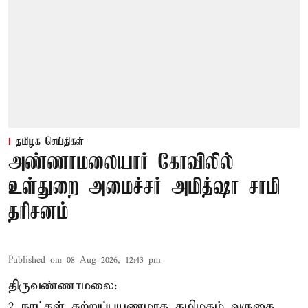
தமிழக செய்திகள்
அண்ணாமலையார் கோவிலில்
உள்துறை அமைச்சர் அமித்ஷா சாமி
தரிசனம்
Published on
:
08 Aug 2026, 12:43 pm
திருவண்ணாமலை:
2 நாட்கள் சுற்றுப்பயணமாக தமிழகம் வருகை