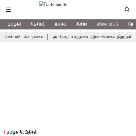
தமிழகம்
தேசியம்
உலகம்
சினிமா
விளையாட்டு
ஜோத
்ட்டில் விசாரணை
அமர்நாத் யாத்திரை தற்காலிகமாக நிறுத்தம்
இமாச
தமிழக செய்திகள்