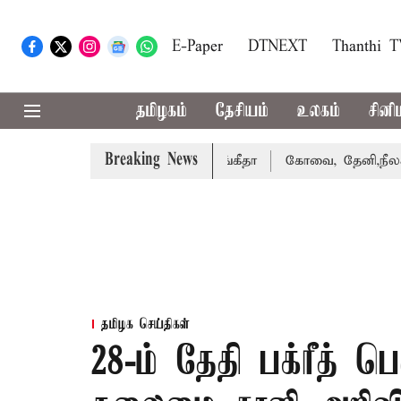
E-Paper
DTNEXT
Thanthi 
தமிழகம்
தேசியம்
உலகம்
சினி
Breaking News
வழக்கை வாபஸ் பெற்றார் சங்கீதா
கோவை, தேனி,நீலகிரி ஆகிய
தமிழக செய்திகள்
28-ம் தேதி பக்ரீத் பெ