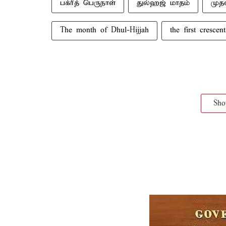
பக்ரீத் பெருநாள்
துல்ஹஜ் மாதம்
முத
The month of Dhul-Hijjah
the first crescent
Sh