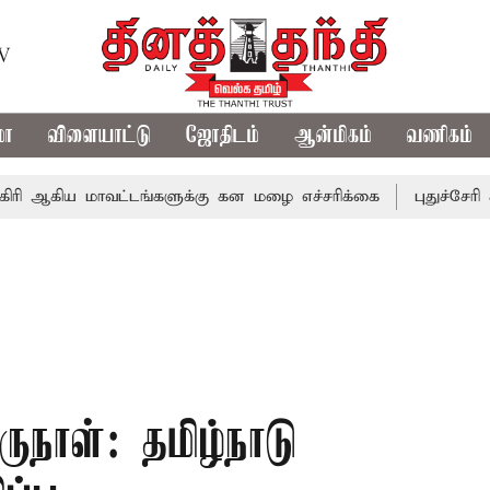
TV
மா
விளையாட்டு
ஜோதிடம்
ஆன்மிகம்
வணிகம்
 மாவட்டங்களுக்கு கன மழை எச்சரிக்கை
புதுச்சேரி சட்டசபை
ருநாள்: தமிழ்நாடு