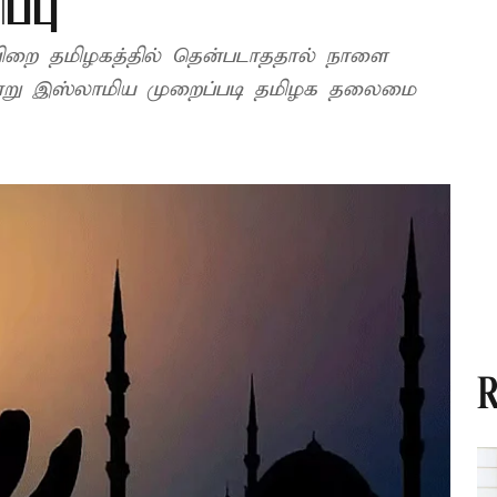
்பு
பிறை தமிழகத்தில் தென்படாததால் நாளை
ன்று இஸ்லாமிய முறைப்படி தமிழக தலைமை
R