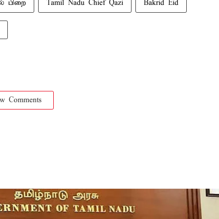
ல் பிறை
Tamil Nadu Chief Qazi
Bakrid Eid
ow Comments