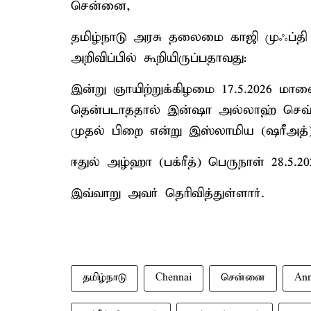
சென்னை,
தமிழ்நாடு அரசு தலைமை காஜி முஃப்தி 
அறிவிப்பில் கூறியிருப்பதாவது:
இன்று ஞாயிற்றுக்கிழமை 17.5.2026 மால
தென்படாததால் இன்ஷா அல்லாஹ் செவ்வ
முதல் பிறை என்று இஸ்லாமிய (ஷரீஅத்) 
ஈதுல் அழ்ஹா (பக்ரீத்) பெருநாள் 28.5
இவ்வாறு அவர் தெரிவித்துள்ளார்.
தமிழ்நாடு
Chennai
சென்னை
Ann