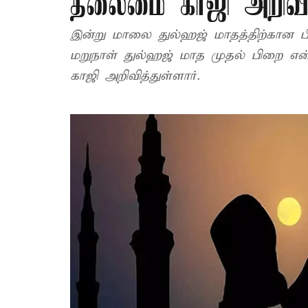
தலைமை காஜி அறிவிப
இன்று மாலை துல்ஹஜ் மாதத்திற்கான 
மறுநாள் துல்ஹஜ் மாத முதல் பிறை எ
காஜி அறிவித்துள்ளார்.