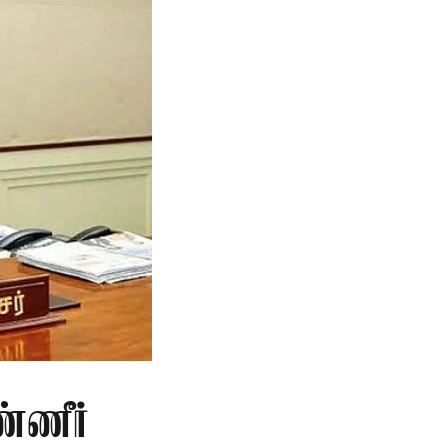
்ணீர்