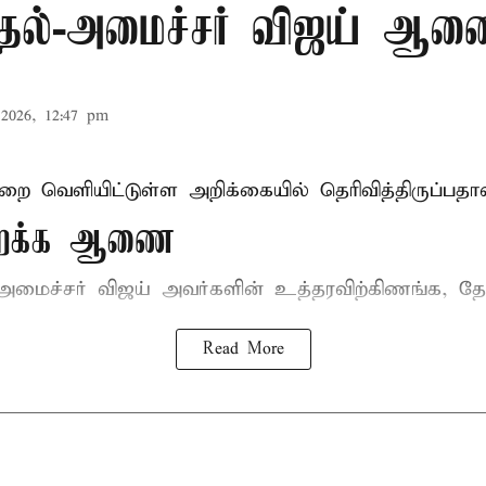
முதல்-அமைச்சர் விஜய் ஆ
2026, 12:47 pm
ுறை வெளியிட்டுள்ள அறிக்கையில் தெரிவித்திருப்பதாவ
திறக்க ஆணை
-அமைச்சர் விஜய்
அவர்களின் உத்தரவிற்கிணங்க, தேன
Read More