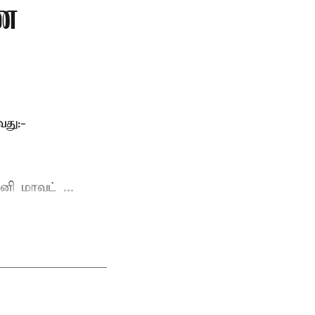
ணை
து:-
ி மாவட் ...