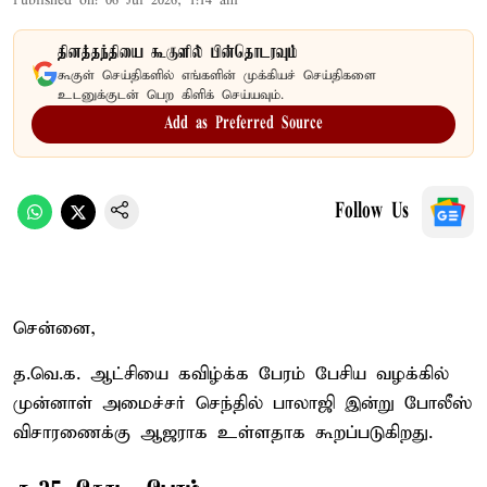
Published on
:
06 Jul 2026, 1:14 am
தினத்தந்தியை கூகுளில் பின்தொடரவும்
கூகுள் செய்திகளில் எங்களின் முக்கியச் செய்திகளை
உடனுக்குடன் பெற கிளிக் செய்யவும்.
Add as Preferred Source
Follow Us
சென்னை,
த.வெ.க. ஆட்சியை கவிழ்க்க பேரம் பேசிய வழக்கில்
முன்னாள் அமைச்சர் செந்தில் பாலாஜி இன்று போலீஸ்
விசாரணைக்கு ஆஜராக உள்ளதாக கூறப்படுகிறது.