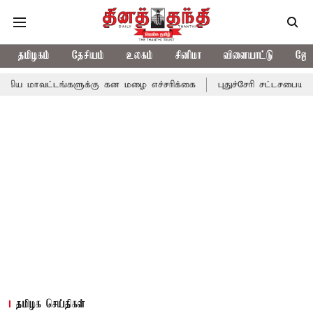
தமிழகம்
தேசியம்
உலகம்
சினிமா
விளையாட்டு
ஜோத
டங்களுக்கு கன மழை எச்சரிக்கை
புதுச்சேரி சட்டசபையில் வரும் 24ம
தமிழக செய்திகள்