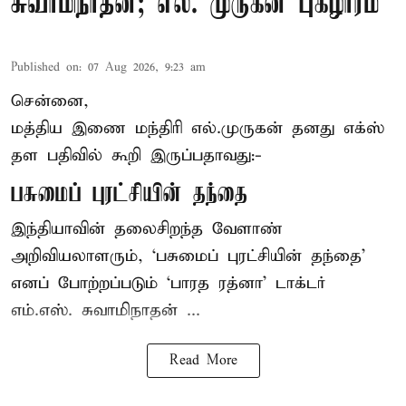
சுவாமிநாதன்; எல். முருகன் புகழாரம்
Published on
:
07 Aug 2026, 9:23 am
சென்னை,
மத்திய இணை மந்திரி
எல்.முருகன்
தனது எக்ஸ்
தள பதிவில் கூறி இருப்பதாவது:-
பசுமைப் புரட்சியின் தந்தை
இந்தியாவின் தலைசிறந்த வேளாண்
அறிவியலாளரும், ‘பசுமைப் புரட்சியின் தந்தை’
எனப் போற்றப்படும் ‘பாரத ரத்னா’ டாக்டர்
எம்.எஸ். சுவாமிநாதன் ...
Read More