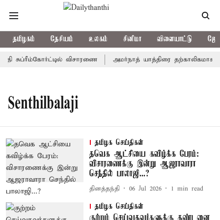
தமிழகம்
தேசியம்
உலகம்
சினிமா
விளையாட்டு
ஜோத
தி சுப்ரீம்கோர்ட்டில் விசாரணை
அமர்நாத் யாத்திரை தற்காலிகமாக நிறு
Senthilbalaji
தமிழக செய்திகள்
தவெக ஆட்சியை கவிழ்க்க பேரம்:
விசாரணைக்கு இன்று ஆஜராவாரா
செந்தில் பாலாஜி...?
தினத்தந்தி
06 Jul 2026
1
min read
தமிழக செய்திகள்
குற்றம் செய்வதவர்களுக்கு தண்டனை