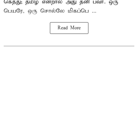
கெத்து; தமிழ் என்றால் அது தனி பவர். ஒரு
பெயரே, ஒரு சொல்லே மிகப்பெ ...
Read More