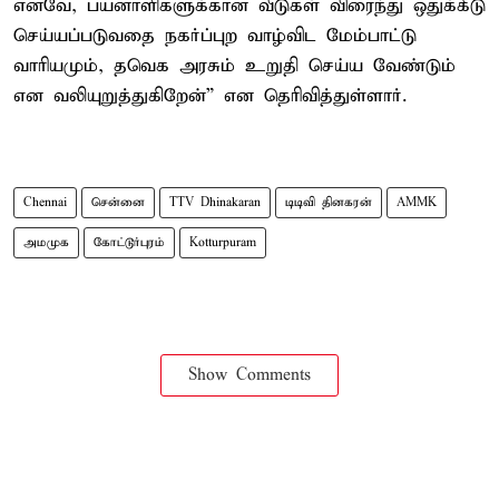
எனவே, பயனாளிகளுக்கான வீடுகள் விரைந்து ஒதுக்கீடு
செய்யப்படுவதை நகர்ப்புற வாழ்விட மேம்பாட்டு
வாரியமும், தவெக அரசும் உறுதி செய்ய வேண்டும்
என வலியுறுத்துகிறேன்” என தெரிவித்துள்ளார்.
Chennai
சென்னை
TTV Dhinakaran
டிடிவி தினகரன்
AMMK
அமமுக
கோட்டூர்புரம்
Kotturpuram
Show Comments