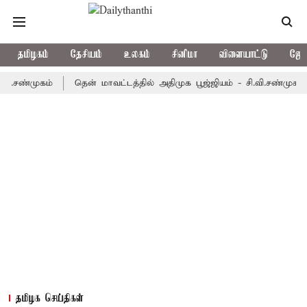
தமிழகம்
தேசியம்
உலகம்
சினிமா
விளையாட்டு
ஜோத
முகம்
தென் மாவட்டத்தில் அதிமுக பூஜ்ஜியம் - சி.வி.சண்முகம்
ஜா
தமிழக செய்திகள்