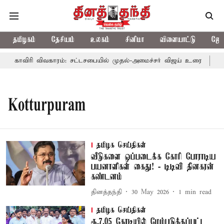
தமிழகம்
தேசியம்
உலகம்
சினிமா
விளையாட்டு
ஜோத
காவிரி விவகாரம்: சட்டசபையில் முதல்-அமைச்சர் விஜய் உரை
காவ
Kotturpuram
தமிழக செய்திகள்
வீடுகளை ஒப்படைக்க கோரி போராடிய
பயனாளிகள் கைது! - டிடிவி தினகரன்
கண்டனம்
தினத்தந்தி
30 May 2026
1
min read
தமிழக செய்திகள்
ரூ.7.05 கோடியில் மேம்படுத்தப்பட்ட