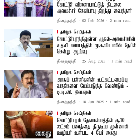
கோட்டூர் விளையாட்டுத் திடலை
அமைச்சர் சேகர்பாபு திறந்து வைத்தார்
தினத்தந்தி
02 Feb 2026
2
min read
தமிழக செய்திகள்
கோட்டூர்புரத்திலுள்ள முதல்-அமைச்சரின்
உதவி மையத்தில் மு.க.ஸ்டாலின் நேரில்
சென்று ஆய்வு
தினத்தந்தி
25 Aug 2025
1
min read
தமிழக செய்திகள்
அரசுப் பள்ளிகளின் உட்கட்டமைப்பு
வசதிகளை மேம்படுத்த வேண்டும் -
டி.டி.வி. தினகரன்
தினத்தந்தி
18 Jun 2025
1
min read
தமிழக செய்திகள்
கோட்டூர்புரம் தேவாலயத்தில் ரூ.10
லட்சம் பணத்தை திருடிய முன்னாள்
ஊழியர் உள்பட 4 பேர் கைது