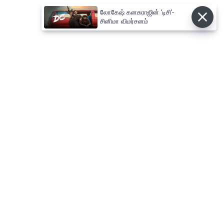
லோகேஷ் கனகராஜின் 'டிசி'-
சினிமா விமர்சனம்
⌄
செய்திகள்