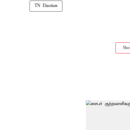
TN Election
Sh