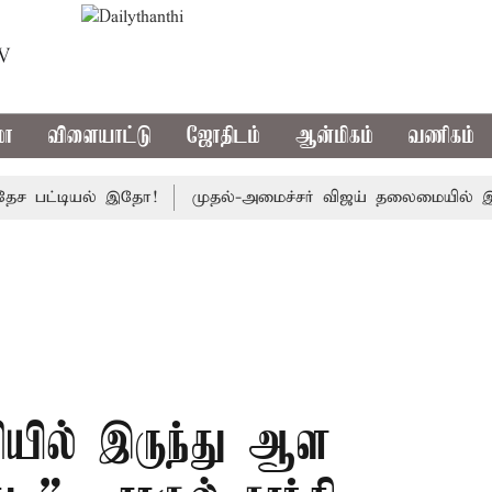
TV
மா
விளையாட்டு
ஜோதிடம்
ஆன்மிகம்
வணிகம்
ட்டியல் இதோ!
முதல்-அமைச்சர் விஜய் தலைமையில் இன்று எம்.பி
ியில் இருந்து ஆள