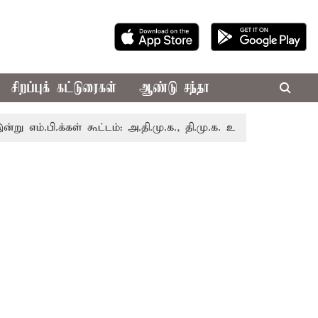
சிறப்புக் கட்டுரைகள்
ஆண்டு சந்தா
.க்கள் கூட்டம்: அ.தி.மு.க., தி.மு.க. உள்ளிட்ட எதிர்க்கட்சிகள் 