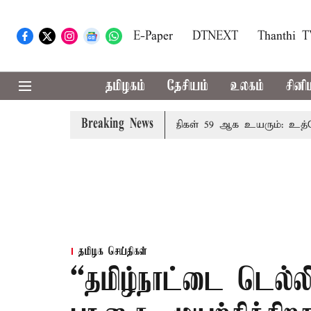
E-Paper
DTNEXT
Thanthi 
தமிழகம்
தேசியம்
உலகம்
சினி
Breaking News
தால் தமிழக மக்களவை தொகுதிகள் 59 ஆக உயரும்: உத்தேச ப
தமிழக செய்திகள்
“தமிழ்நாட்டை டெல்ல