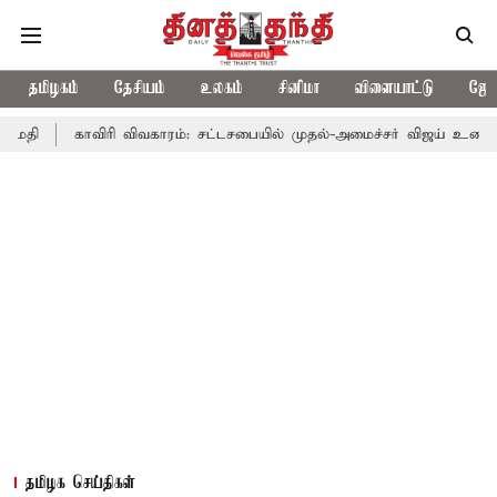
தமிழகம்
தேசியம்
உலகம்
சினிமா
விளையாட்டு
ஜோத
ாவிரி விவகாரம்: சட்டசபையில் முதல்-அமைச்சர் விஜய் உரை
காவிரி 
தமிழக செய்திகள்