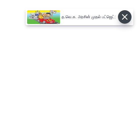
த.வெ.க. அரசின் முதல் பட்ஜெட்: