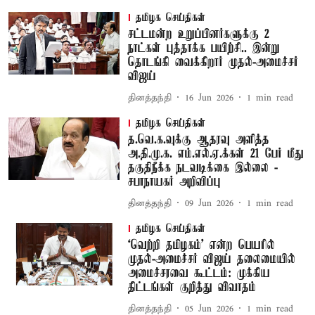
தமிழக செய்திகள்
சட்டமன்ற உறுப்பினர்களுக்கு 2
நாட்கள் புத்தாக்க பயிற்சி.. இன்று
தொடங்கி வைக்கிறார் முதல்-அமைச்சர்
விஜய்
தினத்தந்தி
16 Jun 2026
1
min read
தமிழக செய்திகள்
த.வெ.க.வுக்கு ஆதரவு அளித்த
அ.தி.மு.க. எம்.எல்.ஏ.க்கள் 21 பேர் மீது
தகுதிநீக்க நடவடிக்கை இல்லை -
சபாநாயகர் அறிவிப்பு
தினத்தந்தி
09 Jun 2026
1
min read
தமிழக செய்திகள்
‘வெற்றி தமிழகம்’ என்ற பெயரில்
முதல்-அமைச்சர் விஜய் தலைமையில்
அமைச்சரவை கூட்டம்: முக்கிய
திட்டங்கள் குறித்து விவாதம்
தினத்தந்தி
05 Jun 2026
1
min read