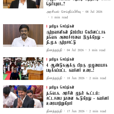
தெரியுமா..?
அரசியல் செய்திப்பிரிவு
08 Jul 2026
1
min read
தமிழக செய்திகள்
குற்றவாளிகள் நிரம்பிய கேபினட்டாக
தவெக அமைச்சரவை இருக்கிறது -
தி.மு.க குற்றசாட்டு
தினத்தந்தி
04 Jul 2026
3
min read
தமிழக செய்திகள்
4 ஆண்டுகளுக்கு பிறகு முழுமையாக
படிக்கப்பட்ட கவர்னர் உரை..!
தினத்தந்தி
18 Jun 2026
2
min read
தமிழக செய்திகள்
த.வெ.க. அரசின் முதல் கூட்டம்:
சட்டசபை நாளை கூடுகிறது - கவர்னர்
உரையாற்றுகிறார்
தினத்தந்தி
17 Jun 2026
2
min read