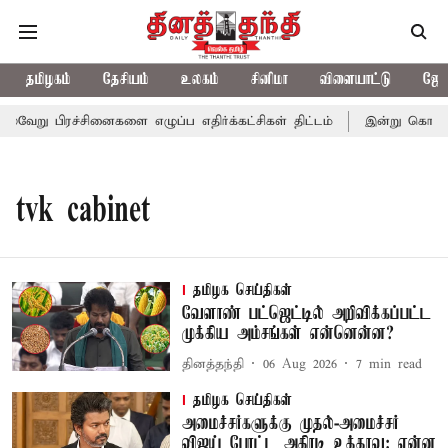
தமிழகம்
தேசியம்
உலகம்
சினிமா
விளையாட்டு
ஜோத
ேறு பிரச்சினைகளை எழுப்ப எதிர்க்கட்சிகள் திட்டம்
இன்று கொட்டப்
tvk cabinet
தமிழக செய்திகள்
வேளாண் பட்ஜெட்டில் அறிவிக்கப்பட்ட
முக்கிய அம்சங்கள் என்னென்ன?
தினத்தந்தி
06 Aug 2026
7
min read
தமிழக செய்திகள்
அமைச்சர்களுக்கு முதல்-அமைச்சர்
விஜய் போட்ட அதிரடி உத்தரவு: என்ன