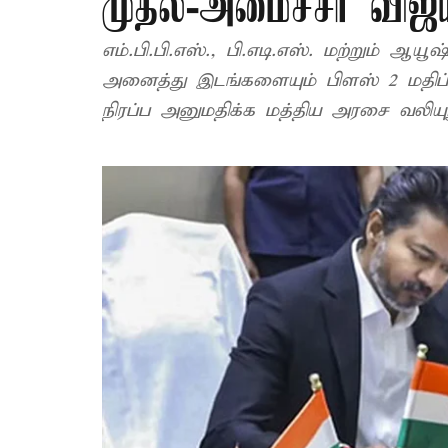
முதல்-அமைச்சர் விஜய
எம்.பி.பி.எஸ்., பி.எடி.எஸ். மற்றும் ஆயூ
அனைத்து இடங்களையும் பிளஸ் 2 மதிப
நிரப்ப அனுமதிக்க மத்திய அரசை வலியுற