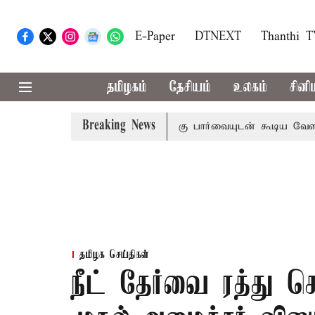
E-Paper
DTNEXT
Thanthi 
தமிழகம்
தேசியம்
உலகம்
சினி
Breaking News
ிவாராண்ட்
தொலைநோக்கு பார்வையுடன் கூடிய வேளாண் பட்ஜெ
தமிழக செய்திகள்
நீட் தேர்வை ரத்து ச