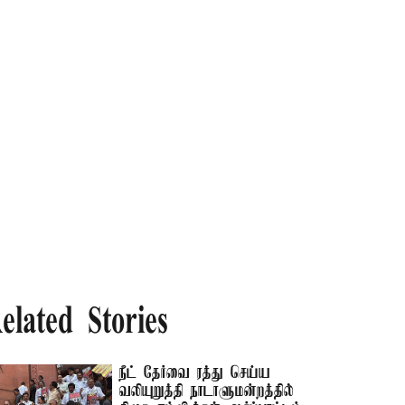
elated Stories
நீட் தேர்வை ரத்து செய்ய
வலியுறுத்தி நாடாளுமன்றத்தில்