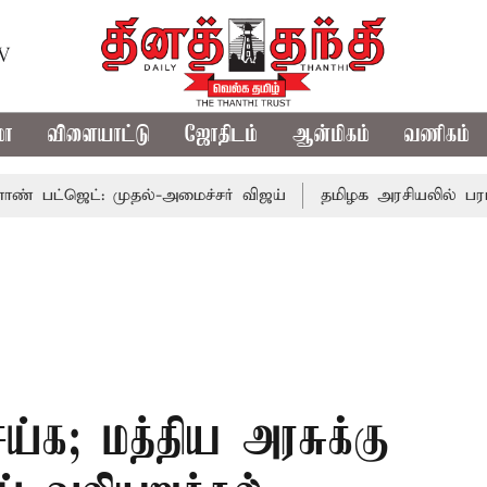
TV
மா
விளையாட்டு
ஜோதிடம்
ஆன்மிகம்
வணிகம்
ட்: முதல்-அமைச்சர் விஜய்
தமிழக அரசியலில் பரபரப்பு; அ
ெய்க; மத்திய அரசுக்கு