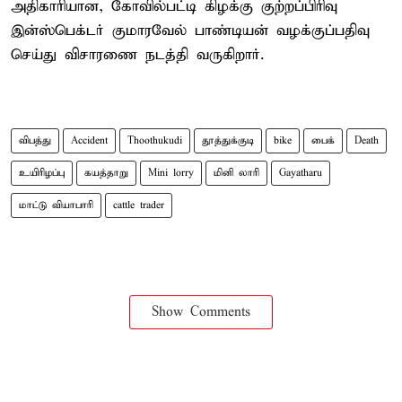
அதிகாரியான, கோவில்பட்டி கிழக்கு குற்றப்பிரிவு
இன்ஸ்பெக்டர் குமாரவேல் பாண்டியன் வழக்குப்பதிவு
செய்து விசாரணை நடத்தி வருகிறார்.
விபத்து
Accident
Thoothukudi
தூத்துக்குடி
bike
பைக்
Death
உயிரிழப்பு
கயத்தாறு
Mini lorry
மினி லாரி
Gayatharu
மாட்டு வியாபாரி
cattle trader
Show Comments