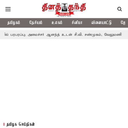
தமிழகம்
தேசியம்
உலகம்
சினிமா
விளையாட்டு
ஜோத
் பரபரப்பு; அமைச்சர் ஆனந்த் உடன் சி.வி. சண்முகம், வேலுமணி சந்திப்
தமிழக செய்திகள்