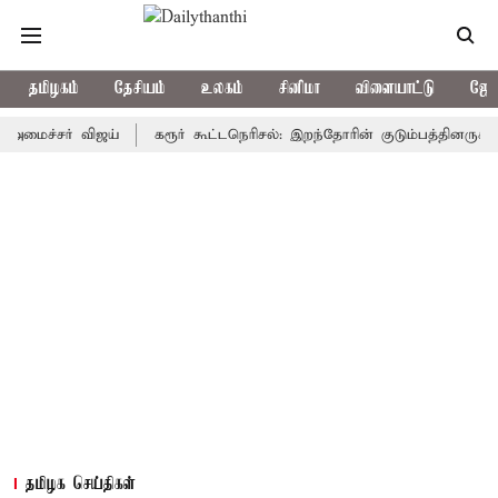
தமிழகம்
தேசியம்
உலகம்
சினிமா
விளையாட்டு
ஜோத
்சர் விஜய்
கரூர் கூட்டநெரிசல்: இறந்தோரின் குடும்பத்தினருக்கு அரசு
தமிழக செய்திகள்