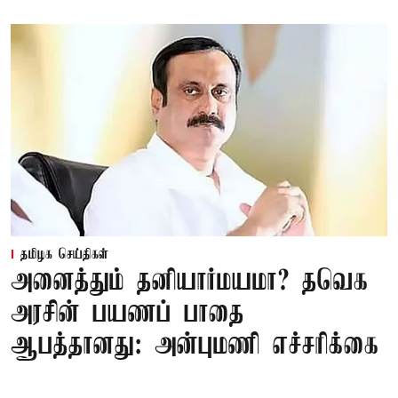
தமிழக செய்திகள்
அனைத்தும் தனியார்மயமா? தவெக
அரசின் பயணப் பாதை
ஆபத்தானது: அன்புமணி எச்சரிக்கை