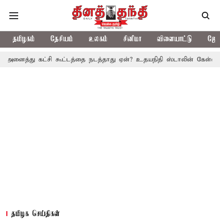
தமிழகம்
தேசியம்
உலகம்
சினிமா
விளையாட்டு
ஜோத
 கட்சி கூட்டத்தை நடத்தாது ஏன்? உதயநிதி ஸ்டாலின் கேள்வி
த.வெ.க.
தமிழக செய்திகள்