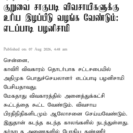
குறுவை சாகுபடி விவசாயிகளுக்கு
உரிய இழப்பீடு வழங்க வேண்டும்:
எடப்பாடி பழனிசாமி
Published on
:
07 Aug 2026, 4:48 am
சென்னை,
காவிரி விவகாரம் தொடர்பாக சட்டசபையில்
அதிமுக பொதுச்செயலாளர் எடப்பாடி பழனிசாமி
பேசியதாவது;
மேகதாது விவகாரத்தில் அனைத்துக்கட்சி
கூட்டத்தை கூட்ட வேண்டும். விவசாய
பிரதிநிதிகளிடமும் ஆலோசனை செய்யவேண்டும்.
இதுதான் கடந்த கடந்த காலங்களில் நடந்துள்ளது.
கர்நாடக அணைகளில் போதிய தண்ணீர்