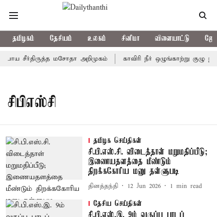
தமிழகம்
தேசியம்
உலகம்
சினிமா
விளையாட்டு
ஜோத
ப்பாய சீர்திருத்த மசோதா அறிமுகம்
காவிரி நீர் ஒழுங்காற்று குழு நா
சிபிஎஸ்சி
தமிழக செய்திகள்
சி.பி.எஸ்.சி. விடைத்தாள் மறுமதிப்பீடு;
இணையதளத்தை மீண்டும்
திறக்ககோரிய மனு தள்ளுபடி
தினத்தந்தி
12 Jun 2026
1
min read
தேசிய செய்திகள்
சி.பி.எஸ்.இ. 9ம் வகுப்பு பாடப்