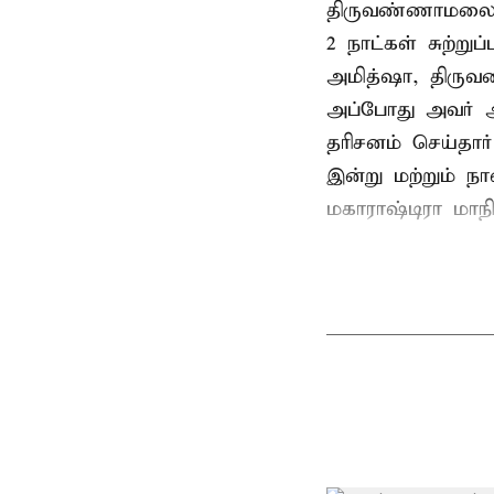
திருவண்ணாமலை
2 நாட்கள் சுற்
அமித்ஷா, திரு
அப்போது அவர் 
தரிசனம் செய்தார
இன்று மற்றும் ந
மகாராஷ்டிரா மாநில