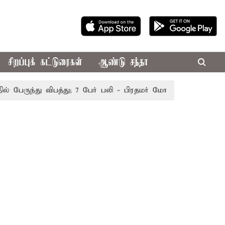
சிறப்புக் கட்டுரைகள்
ஆண்டு சந்தா
ேருந்து விபத்து; 7 பேர் பலி - பிரதமர் மோடி இரங்கல்
தொகுத