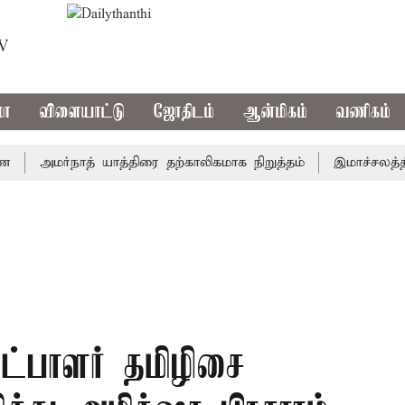
TV
மா
விளையாட்டு
ஜோதிடம்
ஆன்மிகம்
வணிகம்
அமர்நாத் யாத்திரை தற்காலிகமாக நிறுத்தம்
இமாச்சலத்தில் ப
்பாளர் தமிழிசை