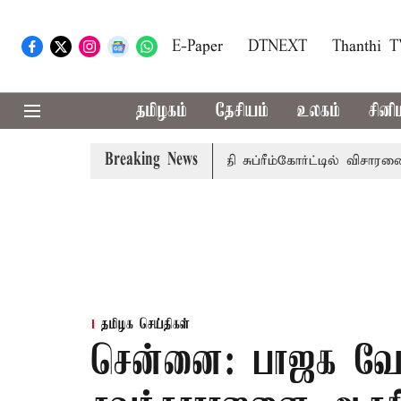
E-Paper
DTNEXT
Thanthi 
தமிழகம்
தேசியம்
உலகம்
சினி
Breaking News
ரசுப்பணி வழக்கு; வரும் 14ம்தேதி சுப்ரீம்கோர்ட்டில் விசாரணை
தமிழக செய்திகள்
சென்னை: பாஜக வேட