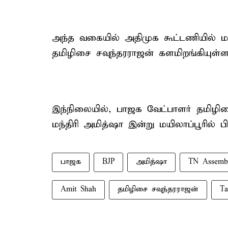
அந்த வகையில் அதிமுக கூட்டணியில் ம
தமிழிசை சவுந்தரராஜன் களமிறங்கியுள்ளா
இந்நிலையில், பாஜக வேட்பாளர் தமிழி
மந்திரி அமித்ஷா இன்று மயிலாப்பூரில் பிர
பாஜக
BJP
அமித்ஷா
TN Assembl
Amit Shah
தமிழிசை சவுந்தரராஜன்
Ta