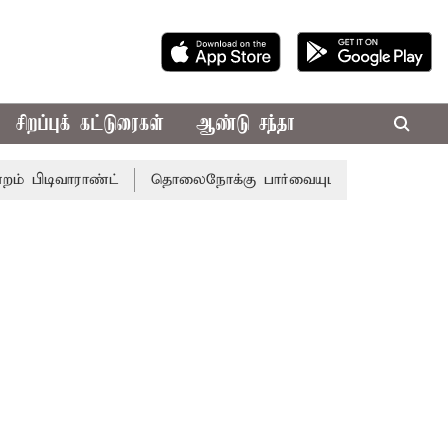
சிறப்புக் கட்டுரைகள்
ஆண்டு சந்தா
ாராண்ட்
தொலைநோக்கு பார்வையுடன் கூடிய வேளாண் பட்ஜெட