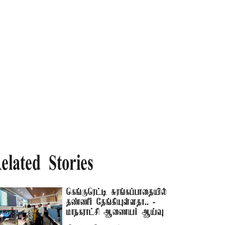
elated Stories
கெங்குரெட்டி சுரங்கப்பாதையில்
தண்ணீர் தேங்கியுள்ளதா.. -
மாநகராட்சி ஆணையர் ஆய்வு