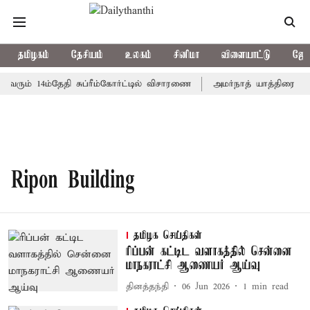
தமிழகம்
தேசியம்
உலகம்
சினிமா
விளையாட்டு
ஜோத
 வரும் 14ம்தேதி சுப்ரீம்கோர்ட்டில் விசாரணை
அமர்நாத் யாத்திரை தற்
Ripon Building
தமிழக செய்திகள்
ரிப்பன் கட்டிட வளாகத்தில் சென்னை
மாநகராட்சி ஆணையர் ஆய்வு
தினத்தந்தி
06 Jun 2026
1
min read