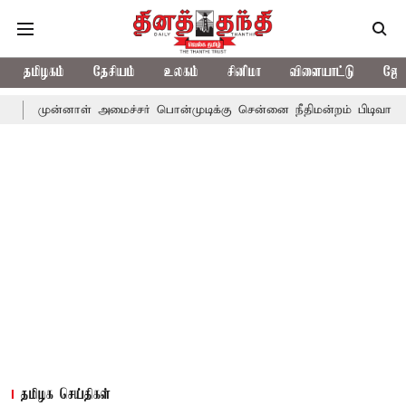
தமிழகம்
தேசியம்
உலகம்
சினிமா
விளையாட்டு
ஜோத
னாள் அமைச்சர் பொன்முடிக்கு சென்னை நீதிமன்றம் பிடிவாராண்ட்
தொ
தமிழக செய்திகள்