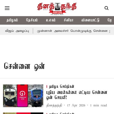
தமிழகம்
தேசியம்
உலகம்
சினிமா
விளையாட்டு
ஜோத
ர் விஜய் அழைப்பு
முன்னாள் அமைச்சர் பொன்முடிக்கு சென்னை நீதிமன
சென்னை ஒன்
தமிழக செய்திகள்
புதிய மைல்கல்லை எட்டிய சென்னை
ஒன் செயலி!
தினத்தந்தி
17 Apr 2026
1
min read