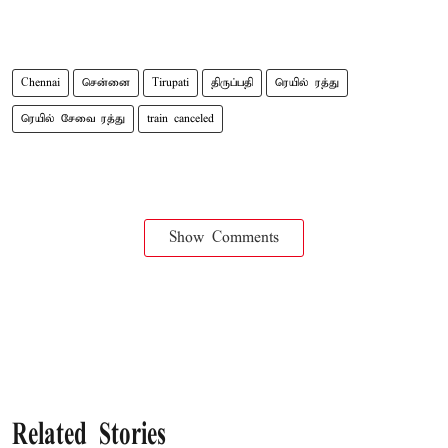
Chennai
சென்னை
Tirupati
திருப்பதி
ரெயில் ரத்து
ரெயில் சேவை ரத்து
train canceled
Show Comments
Related Stories