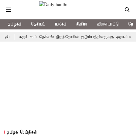
தமிழகம்
தேசியம்
உலகம்
சினிமா
விளையாட்டு
ஜோத
கரூர் கூட்டநெரிசல்: இறந்தோரின் குடும்பத்தினருக்கு அரசுப்பணி வழக்கு
தமிழக செய்திகள்