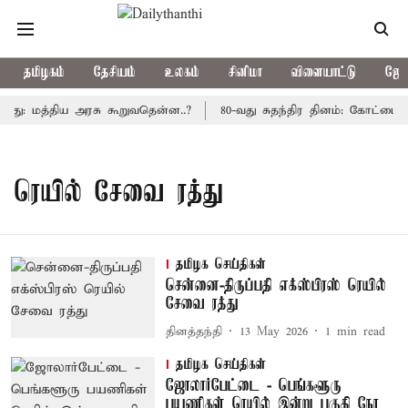
தமிழகம்
தேசியம்
உலகம்
சினிமா
விளையாட்டு
ஜோத
ாது: மத்திய அரசு கூறுவதென்ன..?
80-வது சுதந்திர தினம்: கோட்டை 
ரெயில் சேவை ரத்து
தமிழக செய்திகள்
சென்னை-திருப்பதி எக்ஸ்பிரஸ் ரெயில்
சேவை ரத்து
தினத்தந்தி
13 May 2026
1
min read
தமிழக செய்திகள்
ஜோலார்பேட்டை - பெங்களூரு
பயணிகள் ரெயில் இன்று பகுதி நேர