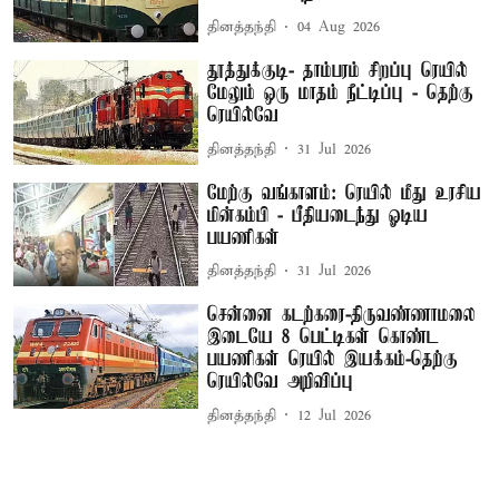
தினத்தந்தி
04 Aug 2026
தூத்துக்குடி- தாம்பரம் சிறப்பு ரெயில்
மேலும் ஒரு மாதம் நீட்டிப்பு - தெற்கு
ரெயில்வே
தினத்தந்தி
31 Jul 2026
மேற்கு வங்காளம்: ரெயில் மீது உரசிய
மின்கம்பி - பீதியடைந்து ஓடிய
பயணிகள்
தினத்தந்தி
31 Jul 2026
சென்னை கடற்கரை-திருவண்ணாமலை
இடையே 8 பெட்டிகள் கொண்ட
பயணிகள் ரெயில் இயக்கம்-தெற்கு
ரெயில்வே அறிவிப்பு
தினத்தந்தி
12 Jul 2026