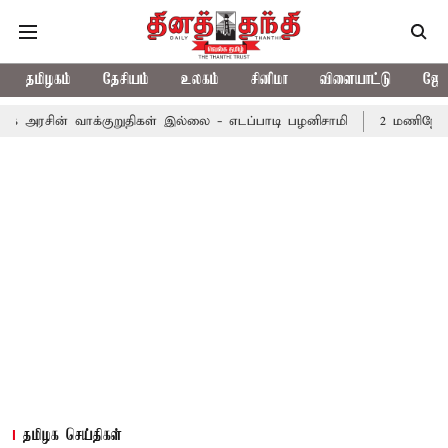
தமிழகம்
தேசியம்
உலகம்
சினிமா
விளையாட்டு
ஜோத
வாக்குறுதிகள் இல்லை - எடப்பாடி பழனிசாமி
2 மணிநேரம் 31 நிமிடங
தமிழக செய்திகள்