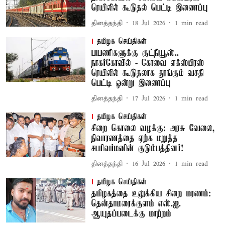
ரெயிலில் கூடுதல் பெட்டி இணைப்பு
தினத்தந்தி
18 Jul 2026
1
min read
தமிழக செய்திகள்
பயணிகளுக்கு குட்நியூஸ்..
நாகர்கோவில் - கோவை எக்ஸ்பிரஸ்
ரெயிலில் கூடுதலாக தூங்கும் வசதி
பெட்டி ஒன்று இணைப்பு
தினத்தந்தி
17 Jul 2026
1
min read
தமிழக செய்திகள்
சிறை கொலை வழக்கு: அரசு வேலை,
நிவாரணத்தை ஏற்க மறுத்த
சபரிவர்மனின் குடும்பத்தினர்!
தினத்தந்தி
16 Jul 2026
1
min read
தமிழக செய்திகள்
தமிழகத்தை உலுக்கிய சிறை மரணம்:
தென்தாமரைக்குளம் எஸ்.ஐ.
ஆயுதப்படைக்கு மாற்றம்