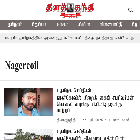
தமிழகம்
தேசியம்
உலகம்
சினிமா
விளையாட்டு
ஜோத
வகாரம்: தமிழகத்தில் அனைத்து கட்சி கூட்டத்தை நடத்தாது ஏன்? உதயநிதி
Nagercoil
தமிழக செய்திகள்
நாகர்கோவில் சிறைக் கைதி சபரிவர்மன்
கொலை வழக்கு சி.பி.சி.ஐ.டி.க்கு
மாற்றம்
தினத்தந்தி
22 Jul 2026
1
min read
தமிழக செய்திகள்
நாகர்கோவில் -கோவை எக்ஸ்பிரஸ்