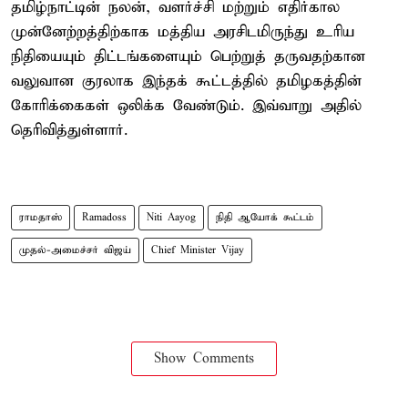
தமிழ்நாட்டின் நலன், வளர்ச்சி மற்றும் எதிர்கால
முன்னேற்றத்திற்காக மத்திய அரசிடமிருந்து உரிய
நிதியையும் திட்டங்களையும் பெற்றுத் தருவதற்கான
வலுவான குரலாக இந்தக் கூட்டத்தில் தமிழகத்தின்
கோரிக்கைகள் ஒலிக்க வேண்டும். இவ்வாறு அதில்
தெரிவித்துள்ளார்.
ராமதாஸ்
Ramadoss
Niti Aayog
நிதி ஆயோக் கூட்டம்
முதல்-அமைச்சர் விஜய்
Chief Minister Vijay
Show Comments