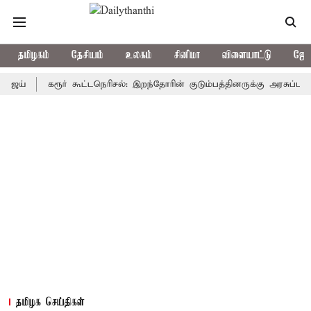
தமிழகம்
தேசியம்
உலகம்
சினிமா
விளையாட்டு
ஜோத
கரூர் கூட்டநெரிசல்: இறந்தோரின் குடும்பத்தினருக்கு அரசுப்பணி வழக்க
தமிழக செய்திகள்