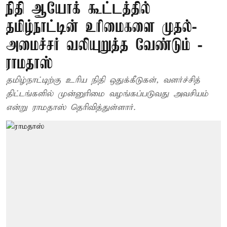
நிதி ஆயோக் கூட்டத்தில்
தமிழ்நாட்டின் உரிமைகளை முதல்-
அமைச்சர் வலியுறுத்த வேண்டும் -
ராமதாஸ்
தமிழ்நாட்டிற்கு உரிய நிதி ஒதுக்கீடுகள், வளர்ச்சித்
திட்டங்களில் முன்னுரிமை வழங்கப்படுவது அவசியம்
என்று ராமதாஸ் தெரிவித்துள்ளார்.