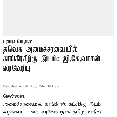
தமிழக செய்திகள்
தவெக அமைச்சரவையில்
காங்கிரசிற்கு இடம்: ஜி.கே.வாசன்
வரவேற்பு
Published on
:
08 Aug 2026, 7:29 am
சென்னை,
அமைச்சரவையில் காங்கிரஸ் கட்சிக்கு இடம்
வழங்கப்பட்டதை வரவேற்பதாக தமிழ் மாநில