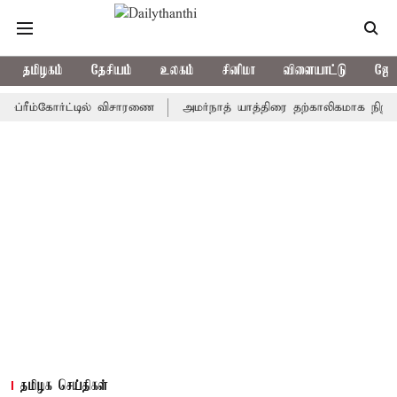
தமிழகம்
தேசியம்
உலகம்
சினிமா
விளையாட்டு
ஜோத
ம்கோர்ட்டில் விசாரணை
அமர்நாத் யாத்திரை தற்காலிகமாக நிறுத்தம்
தமிழக செய்திகள்