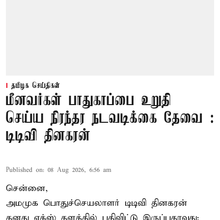
தமிழக செய்திகள்
மீனவர்கள் பாதுகாப்பை உறுதி
செய்ய நிரந்தர நடவடிக்கை தேவை :
டிடிவி தினகரன்
Published on
:
08 Aug 2026, 6:56 am
சென்னை,
அமமுக பொதுச்செயலாளர் டிடிவி தினகரன்
தனது எக்ஸ் தளத்தில் பதிவிட்டு இருப்பதாவது;