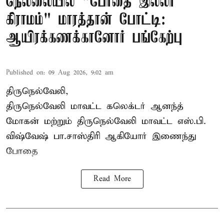
நெல்லையில் "போதை இல்லா
கிராமம்" மாரத்தான் போட்டி:
ஆயிரக்கணக்கானோர் பங்கேற்பு
Published on
:
09 Aug 2026, 9:02 am
திருநெல்வேலி,
திருநெல்வேலி
மாவட்ட கலெக்டர் ஆனந்த்
மோகன் மற்றும் திருநெல்வேலி மாவட்ட எஸ்.பி.
விஷ்வேஷ் பா.சாஸ்திரி ஆகியோர் இணைந்து
போதை
Read More