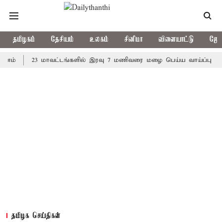
தமிழகம்
தேசியம்
உலகம்
சினிமா
விளையாட்டு
ஜோத
23 மாவட்டங்களில் இரவு 7 மணிவரை மழை பெய்ய வாய்ப்பு
கொர
தமிழக செய்திகள்