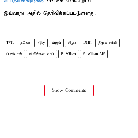
பொதுமக்களுக்கு
விளக்க வேண்டும்!
இவ்வாறு அதில் தெரிவிக்கப்பட்டுள்ளது.
TVK
தவெக
Vijay
விஜய்
திமுக
DMK
திமுக எம்பி
பி.வில்சன்
பி.வில்சன் எம்பி
P. Wilson
P. Wilson MP
Show Comments