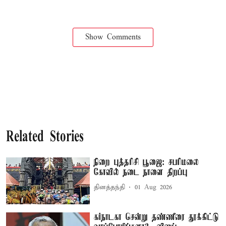
Show Comments
Related Stories
நிறை புத்தரிசி பூஜை: சபரிமலை
கோவில் நடை நாளை திறப்பு
தினத்தந்தி
01 Aug 2026
கர்நாடகா சென்று தண்ணீரை தூக்கிட்டு