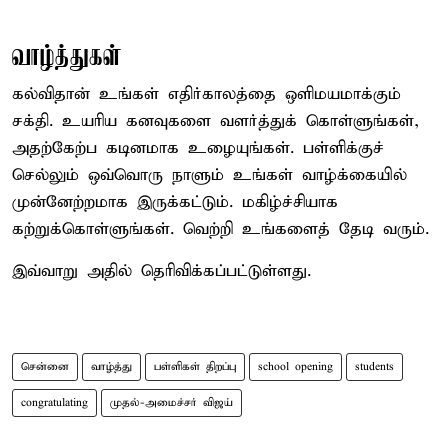
வாழ்த்துகள்
கல்விதான் உங்கள் எதிர்காலத்தை ஒளிமயமாக்கும்
சக்தி. உயரிய கனவுகளை வளர்த்துக் கொள்ளுங்கள்,
அதற்கேற்ப கடினமாக உழையுங்கள். பள்ளிக்குச்
செல்லும் ஒவ்வொரு நாளும் உங்கள் வாழ்க்கையில்
முன்னேற்றமாக இருக்கட்டும். மகிழ்ச்சியாக
கற்றுக்கொள்ளுங்கள். வெற்றி உங்களைத் தேடி வரும்.
இவ்வாறு அதில் தெரிவிக்கப்பட்டுள்ளது.
சென்னை
வாழ்த்து
பள்ளிகள் திறப்பு
school opening
students
congratulating
முதல்-அமைச்சர் விஜய்