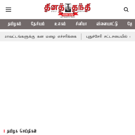
தமிழகம்
தேசியம்
உலகம்
சினிமா
விளையாட்டு
ஜோத
களுக்கு கன மழை எச்சரிக்கை
புதுச்சேரி சட்டசபையில் வரும் 24ம் தே
தமிழக செய்திகள்