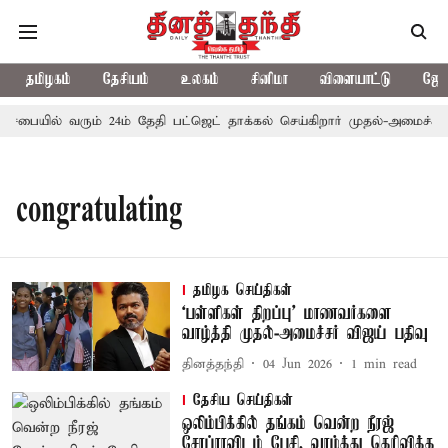
தமிழகம்
தேசியம்
உலகம்
சினிமா
விளையாட்டு
ஜோத
ட்டசபையில் வரும் 24ம் தேதி பட்ஜெட் தாக்கல் செய்கிறார் முதல்-அமைச்சர் 
congratulating
தமிழக செய்திகள்
‘பள்ளிகள் திறப்பு’ மாணவர்களை
வாழ்த்தி முதல்-அமைச்சர் விஜய் பதிவு
தினத்தந்தி
04 Jun 2026
1
min read
தேசிய செய்திகள்
ஒலிம்பிக்கில் தங்கம் வென்ற நீரஜ்
சோப்ராவிடம் பேசி, வாழ்த்து தெரிவித்த