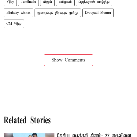
Vijay
Tamilnadu
விஜய்
தமிழகம்
பிறந்தநாள் வாழ்த்து
Birthday wishes
ஜனாதிபதி திரவுபதி முர்மு
Droupadi Mumru
CM Vijay
Show Comments
Related Stories
தேசிய கைத்தறி தினம்: 22 கைவினை