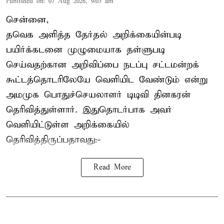
Published on
:
07 Aug 2026, 9:03 am
சென்னை,
தவெக அளித்த தேர்தல் அறிக்கையின்படி
பயிர்க்கடனை முழுமையாக தள்ளுபடி
செய்வதற்கான அறிவிப்பை நடப்பு சட்டமன்றக்
கூட்டத்தொடரிலேயே வெளியிட வேண்டும் என்று
அமமுக பொதுச்செயலாளர் டிடிவி தினகரன்
தெரிவித்துள்ளார். இதுதொடர்பாக அவர்
வெளியிட்டுள்ள அறிக்கையில்
தெரிவித்திருப்பதாவது:-
Read More