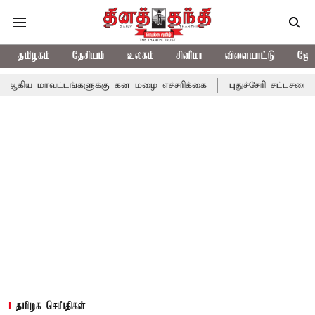
தமிழகம்
தேசியம்
உலகம்
சினிமா
விளையாட்டு
ஜோத
்டங்களுக்கு கன மழை எச்சரிக்கை
புதுச்சேரி சட்டசபையில் வரும் 24
தமிழக செய்திகள்